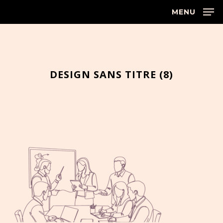
Skip
MENU
to
main
Close
content
Menu
DESIGN SANS TITRE (8)